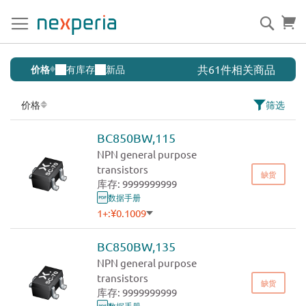
跳
到
搜
购
内
索
容
特
共61件相关商品
价格
有库存
新品
殊
功
价格
筛选
能
BC850BW,115
晶
NPN general purpose
体
transistors
缺货
管
库存: 9999999999
数据手册
1+:
¥0.1009
500+:
¥0.0917
1000+:
¥0.0874
BC850BW,135
3000+:
¥0.0832
NPN general purpose
transistors
缺货
库存: 9999999999
数据手册