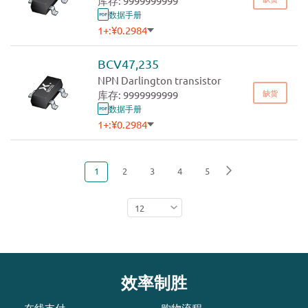
库存: 9999999999
数据手册
1+:
¥0.2984
500+:
¥0.2713
1000+:
¥0.2583
BCV47,235
3000+:
¥0.2460
NPN Darlington transistor
缺货
库存: 9999999999
数据手册
1+:
¥0.2984
500+:
¥0.2713
1000+:
¥0.2583
3000+:
¥0.2460
您
页
页
页
页
1
2
3
4
5
页
下
页
面
一
当
面
面
面
面
面
页
前
正
在
阅
读
效率制胜
页
在线支付
购物流程