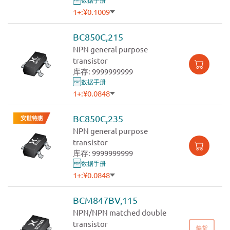
1+:
¥0.1009
500+:
¥0.0917
1000+:
¥0.0874
BC850C,215
3000+:
¥0.0832
NPN general purpose
transistor
库存: 9999999999
数据手册
1+:
¥0.0848
500+:
¥0.0771
1000+:
¥0.0734
BC850C,235
安世特惠
3000+:
¥0.0699
NPN general purpose
transistor
库存: 9999999999
数据手册
1+:
¥0.0848
3000+:
¥0.0572
BCM847BV,115
NPN/NPN matched double
transistor
缺货