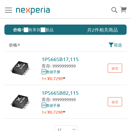
跳
到
搜
购
内
索
容
低
共2件相关商品
价格
有库存
新品
电
容
价格
筛选
肖
1PS66SB17,115
特
库存: 9999999999
基
缺货
数据手册
二
1+:
¥0.7298
极
500+:
¥0.6635
1000+:
¥0.6319
管
1PS66SB82,115
3000+:
¥0.6018
库存: 9999999999
缺货
数据手册
1+:
¥0.7298
500+:
¥0.6635
1000+:
¥0.6319
3000+:
¥0.6018