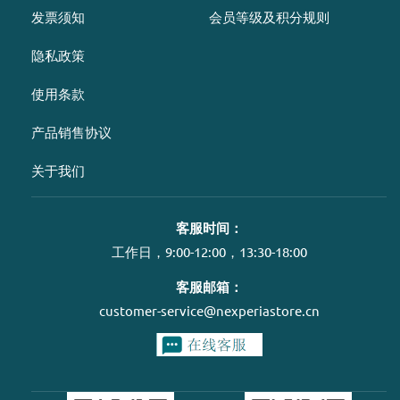
发票须知
会员等级及积分规则
隐私政策
使用条款
产品销售协议
关于我们
客服时间：
工作日，9:00-12:00，13:30-18:00
客服邮箱：
customer-service@nexperiastore.cn