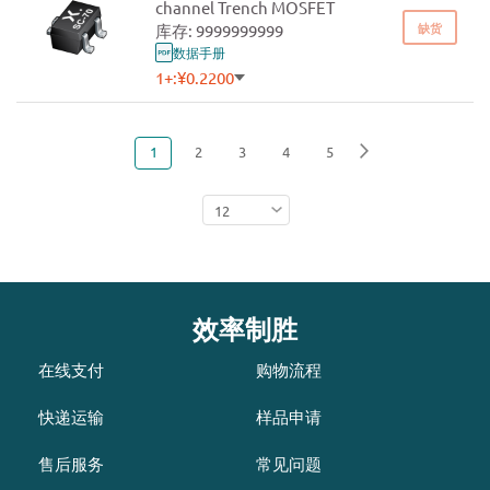
channel Trench MOSFET
缺货
库存: 9999999999
数据手册
1+:
¥0.2200
500+:
¥0.2000
1000+:
¥0.1905
3000+:
¥0.1814
您
页
页
页
页
1
2
3
4
5
页
下
页
面
一
当
面
面
面
面
面
页
前
正
在
阅
读
效率制胜
页
在线支付
购物流程
快递运输
样品申请
售后服务
常见问题