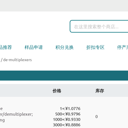
搜
索
品推荐
样品申请
积分兑换
折扣专区
停产
 / de-multiplexers
价格
库存
ne
1+:
¥1.0776
500+:
¥0.9796
r/demultiplexer;
0
1000+:
¥0.9330
ing
3000+:
¥0.8886