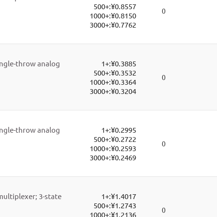
500+:
¥0.8557
0
1000+:
¥0.8150
3000+:
¥0.7762
ingle-throw analog
1+:
¥0.3885
500+:
¥0.3532
0
1000+:
¥0.3364
3000+:
¥0.3204
ingle-throw analog
1+:
¥0.2995
500+:
¥0.2722
0
1000+:
¥0.2593
3000+:
¥0.2469
multiplexer; 3-state
1+:
¥1.4017
500+:
¥1.2743
0
1000+:
¥1.2136