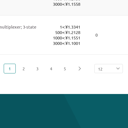
3000+:
¥1.1558
multiplexer; 3-state
1+:
¥1.3341
500+:
¥1.2128
0
1000+:
¥1.1551
3000+:
¥1.1001
您当前正在阅读页
页面
页面
页面
页面
1
2
3
4
5
页面
下一页
页
面