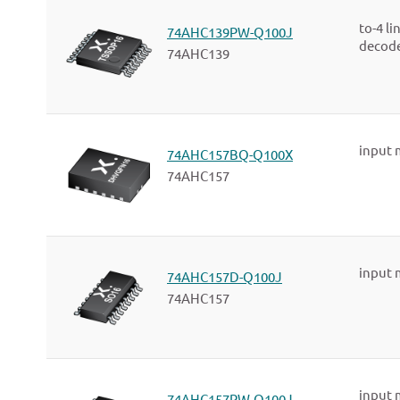
to-4 li
74AHC139PW-Q100J
decode
74AHC139
input 
74AHC157BQ-Q100X
74AHC157
input 
74AHC157D-Q100J
74AHC157
input 
74AHC157PW-Q100J