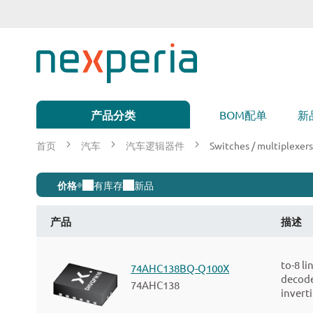
跳
到
内
容
产品分类
BOM配单
新
首页
汽车
汽车逻辑器件
Switches / multiplexers
Switches
价格
有库存
新品
/
产品
描述
multiplexers
to-8 li
74AHC138BQ-Q100X
/
decode
74AHC138
invert
de-