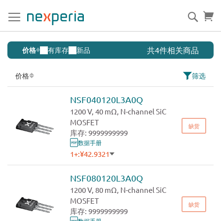
跳
到
搜
购
内
索
容
SiC
共4件相关商品
价格
有库存
新品
MOSFETs
价格
筛选
NSF040120L3A0Q
1200 V, 40 mΩ, N-channel SiC
MOSFET
缺货
库存: 9999999999
数据手册
1+:
¥42.9321
500+:
¥39.0292
1000+:
¥37.1707
NSF080120L3A0Q
3000+:
¥35.4006
1200 V, 80 mΩ, N-channel SiC
MOSFET
缺货
库存: 9999999999
数据手册