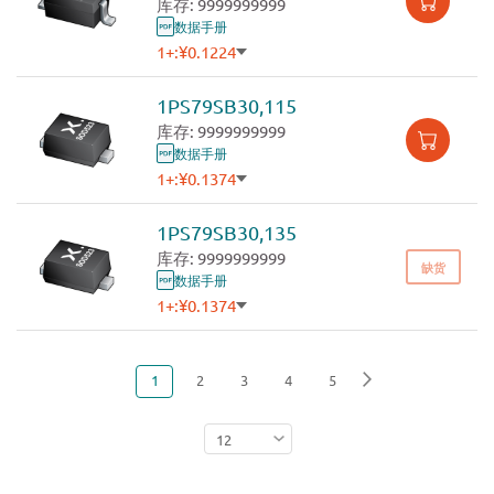
库存: 9999999999
数据手册
1+:
¥0.1224
500+:
¥0.1112
1000+:
¥0.1059
1PS79SB30,115
3000+:
¥0.1009
库存: 9999999999
数据手册
1+:
¥0.1374
500+:
¥0.1249
1000+:
¥0.1189
1PS79SB30,135
3000+:
¥0.1133
库存: 9999999999
缺货
数据手册
1+:
¥0.1374
500+:
¥0.1249
1000+:
¥0.1189
3000+:
¥0.1133
您
页
页
页
页
1
2
3
4
5
页
下
页
面
一
当
面
面
面
面
面
页
前
正
在