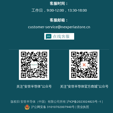
客服时间：
工作日，9:00-12:00，13:30-18:00
客服邮箱：
customer-service@nexperiastore.cn
关注"安世半导体"公众号
关注"安世半导体官方商城"公众号
版权归 安世半导体（中国）有限公司所有
沪
ICP
备
2023024823
号
-1
|
沪公网安备 31010702007940号
|
营业执照