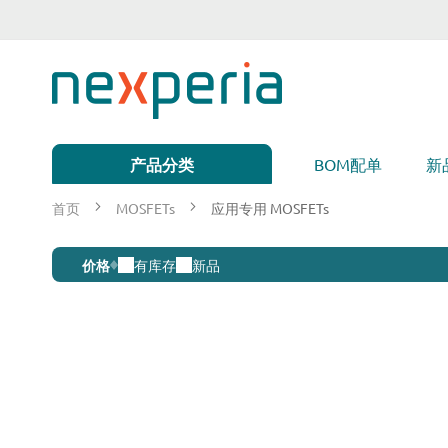
跳
到
内
容
产品分类
BOM配单
新
首页
MOSFETs
应用专用 MOSFETs
应
价格
有库存
新品
用
专
用
MOSFETs