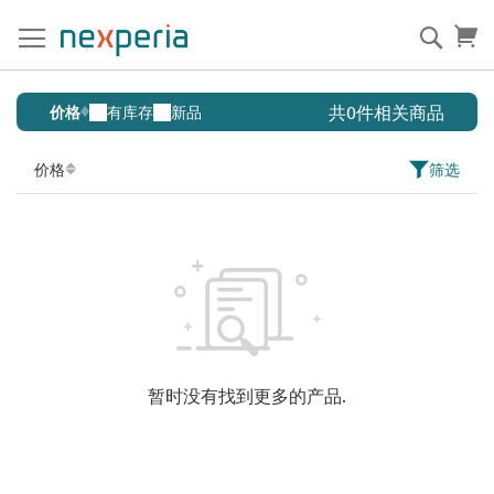
跳
到
搜
购
内
索
容
ASFETs
共0件相关商品
价格
有库存
新品
for
Motor
价格
筛选
Control
暂时没有找到更多的产品.