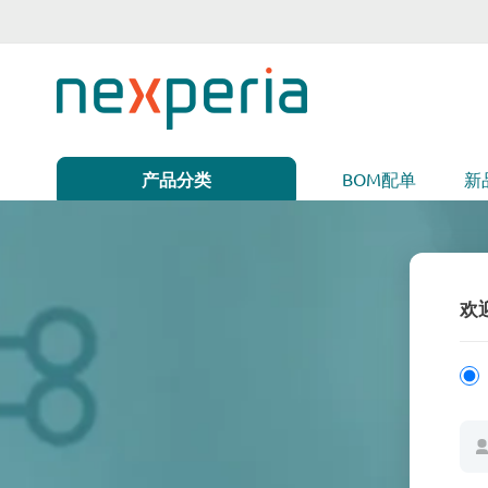
跳
到
内
容
产品分类
BOM配单
新
欢